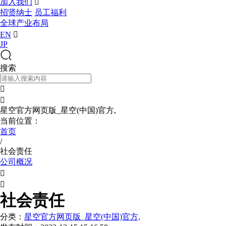
加入我们

招贤纳士
员工福利
全球产业布局
EN

JP
搜索


星空官方网页版_星空(中国)官方,
当前位置：
首页
/
社会责任
公司概况


社会责任
分类：
星空官方网页版_星空(中国)官方,