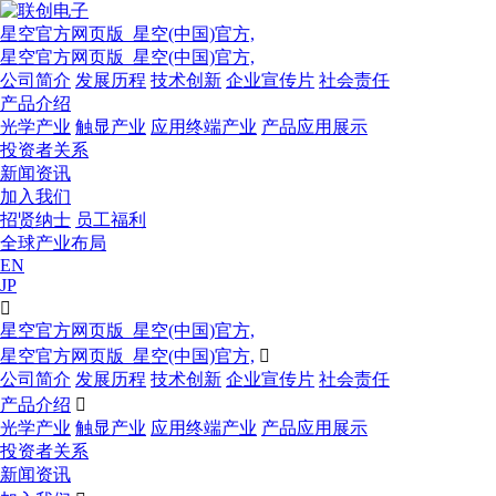
星空官方网页版_星空(中国)官方,
星空官方网页版_星空(中国)官方,
公司简介
发展历程
技术创新
企业宣传片
社会责任
产品介绍
光学产业
触显产业
应用终端产业
产品应用展示
投资者关系
新闻资讯
加入我们
招贤纳士
员工福利
全球产业布局
EN
JP

星空官方网页版_星空(中国)官方,
星空官方网页版_星空(中国)官方,

公司简介
发展历程
技术创新
企业宣传片
社会责任
产品介绍

光学产业
触显产业
应用终端产业
产品应用展示
投资者关系
新闻资讯